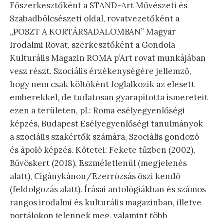
Főszerkesztőként a STAND-Art Művészeti és
Szabadbölcsészeti oldal, rovatvezetőként a
„POSZT A KORTÁRSADALOMBAN” Magyar
Irodalmi Rovat, szerkesztőként a Gondola
Kulturális Magazin ROMA p’Art rovat munkájában
vesz részt. Szociális érzékenységére jellemző,
hogy nem csak költőként foglalkozik az elesett
emberekkel, de tudatosan gyarapította ismereteit
ezen a területen, pl.: Roma esélyegyenlőségi
képzés, Budapest Esélyegyenlőségi tanulmányok
a szociális szakértők számára, Szociális gondozó
és ápoló képzés. Kötetei: Fekete tűzben (2002),
Bűvöskert (2018), Eszméletlenül (megjelenés
alatt), Cigánykánon/Ezerrózsás őszi kendő
(feldolgozás alatt). Írásai antológiákban és számos
rangos irodalmi és kulturális magazinban, illetve
portálokon jelennek meg, valamint több