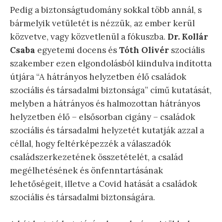
Pedig a biztonságtudomány sokkal több annál, s
bármelyik vetületét is nézzük, az ember kerül
közvetve, vagy közvetlenül a fókuszba.
Dr. Kollár
Csaba
egyetemi docens és
Tóth Olivér
szociális
szakember ezen elgondolásból kiindulva indította
útjára “A hátrányos helyzetben élő családok
szociális és társadalmi biztonsága” című kutatását,
melyben a hátrányos és halmozottan hátrányos
helyzetben élő – elsősorban cigány – családok
szociális és társadalmi helyzetét kutatják azzal a
céllal, hogy feltérképezzék a válaszadók
családszerkezetének összetételét, a család
megélhetésének és önfenntartásának
lehetőségeit, illetve a Covid hatását a családok
szociális és társadalmi biztonságára.