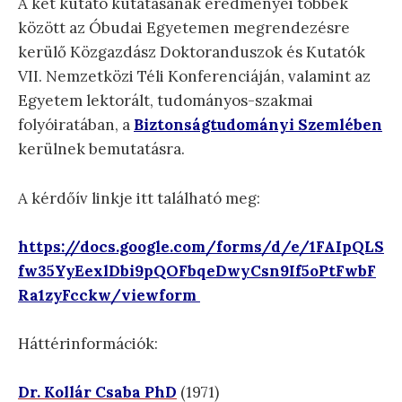
A két kutató kutatásának eredményei többek
között az Óbudai Egyetemen megrendezésre
kerülő Közgazdász Doktoranduszok és Kutatók
VII. Nemzetközi Téli Konferenciáján, valamint az
Egyetem lektorált, tudományos-szakmai
folyóiratában, a
Biztonságtudományi Szemlében
kerülnek bemutatásra.
A kérdőív linkje itt található meg:
https://docs.google.com/forms/d/e/1FAIpQLS
fw35YyEexlDbi9pQOFbqeDwyCsn9If5oPtFwbF
Ra1zyFcckw/viewform
Háttérinformációk:
Dr. Kollár Csaba PhD
(1971)