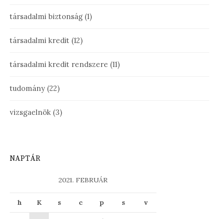
társadalmi biztonság
(1)
társadalmi kredit
(12)
társadalmi kredit rendszere
(11)
tudomány
(22)
vizsgaelnök
(3)
NAPTÁR
2021. FEBRUÁR
h
K
s
c
p
s
v