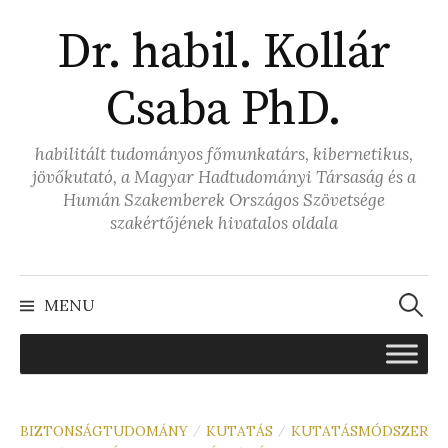
Skip
Dr. habil. Kollár
to
content
Csaba PhD.
habilitált tudományos főmunkatárs, kibernetikus,
jövőkutató, a Magyar Hadtudományi Társaság és a
Humán Szakemberek Országos Szövetsége
szakértőjének hivatalos oldala
Keresé
MENU
BIZTONSÁGTUDOMÁNY
KUTATÁS
KUTATÁSMÓDSZER
/
/