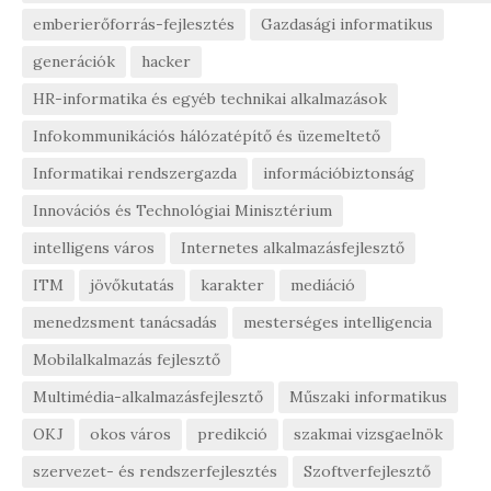
emberierőforrás-fejlesztés
Gazdasági informatikus
generációk
hacker
HR-informatika és egyéb technikai alkalmazások
Infokommunikációs hálózatépítő és üzemeltető
Informatikai rendszergazda
információbiztonság
Innovációs és Technológiai Minisztérium
intelligens város
Internetes alkalmazásfejlesztő
ITM
jövőkutatás
karakter
mediáció
menedzsment tanácsadás
mesterséges intelligencia
Mobilalkalmazás fejlesztő
Multimédia-alkalmazásfejlesztő
Műszaki informatikus
OKJ
okos város
predikció
szakmai vizsgaelnök
szervezet- és rendszerfejlesztés
Szoftverfejlesztő