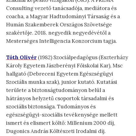
szakmai képesítő vizsgákon (OKJ). A PREMA
Consulting vezető tanácsadója, mediátora és
coacha, a Magyar Hadtudományi Társaság és a
Humán Szakemberek Országos Szövetsége
szakértője. 2018. negyedik negyedévétől a
Mesterséges Intelligencia Konzorcium tagja.
Tóth Olivér
(1982) Szociálpedagógus (Eszterházy
Károly Egyetem Jászberényi Főiskolai Kar), Msc
hallgató (Debreceni Egyetem Egészségügyi
Szociális munka szak), junior kutató. Kutatási
területe a biztonságtudományon belül a
hátrányos helyzetű csoportok társadalmi és
szociális biztonsága. Tudományos és
egészségügyi-szociális tevékenysége mellett
ismert és elismert költő: Millenium 2000 díj,
Dugonics András Költészeti Irodalmi díj.