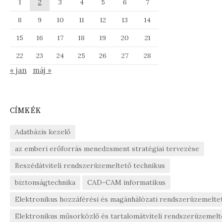
1
2
3
4
5
6
7
8
9
10
11
12
13
14
15
16
17
18
19
20
21
22
23
24
25
26
27
28
« jan
máj »
CÍMKÉK
Adatbázis kezelő
az emberi erőforrás menedzsment stratégiai tervezése
Beszédátviteli rendszerüzemeltető technikus
biztonságtechnika
CAD-CAM informatikus
Elektronikus hozzáférési és magánhálózati rendszerüzemelte
Elektronikus műsorközlő és tartalomátviteli rendszerüzemelt