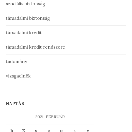
szociális biztonság
társadalmi biztonság
társadalmi kredit
társadalmi kredit rendszere
tudomány
vizsgaelnök
NAPTÁR
2021. FEBRUÁR
h
K
s
c
p
s
v